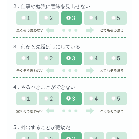
2．
仕事や勉強に意味を見出せない
１
２
３
４
５
3．
何かと先延ばしにしている
１
２
３
４
５
4．
やるべきことができない
１
２
３
４
５
5．
外出することが億劫だ