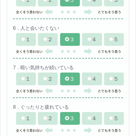
１
２
３
４
５
6．
人と会いたくない
１
２
３
４
５
7．
暗い気持ちが続いている
１
２
３
４
５
8．
ぐったりと疲れている
１
２
３
４
５