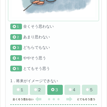
全くそう思わない
あまり思わない
どちらでもない
ややそう思う
とてもそう思う
1．
将来がイメージできない
１
２
３
４
５