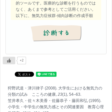
的ツールです。医療的な診断を行うものでは
なく、あくまで参考としてご活用ください。
以下に、無気力症候群‐傾向診断の作成手順
や趣旨を記載しておりますので、興味のある
方はご一読ください。
【① 尺度作成の趣旨】
現代社会では、短時間で手軽に行えるチェッ
クツールが求められています。心理学や人間
関係に関する本格的な尺度も存在しますが、
+2
設問数が多いと利用の負荷が高くなり、結果
として使用されなくなることもあります。そ
こで本診断では、簡易的に自己チェックがで
きる尺度を作成しました。
狩野武道・津川律子 (2008). 大学生における無気力の
分類の試み こころの健康,
23
(1), 54–63.
【② 診断作成における基本方針】
笠井孝久・佐々木美香・佐藤恭子・藤田和弘 (1995).
・バスや電車で簡単に読める内容にする
小学生・中学生の無気力感とその関連要因 教育心理
・学術的な表現は控える