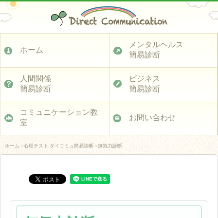
メンタルヘルス
ホーム
簡易診断
人間関係
ビジネス
簡易診断
簡易診断
コミュニケーション教
お問い合わせ
室
ホーム
>
心理テスト,ダイコミュ簡易診断
>
無気力診断